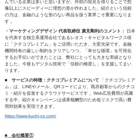
んでいる企業は多いと思いますが、外部の知見を借りることで想
像以上にスピーディーに理想の形が作れました。紹介という信頼
の力は、金融のような形のない商品を扱う業界こそ重要になりま
す 。
・マーケティングデザイン 代表取締役 廣見剛利のコメント：
日本
を代表する独立系運用会社であるレオス・キャピタルワークス様
に「クチコプレミアム」をご活用いただき、大変光栄です。金融
機関特有の厳しい制約をクリアしつつ、「幸せな循環」を可視化
するお手伝いができたことは、弊社にとっても大きな実績となり
ました。今後もデジタル技術で「信頼の橋渡し」を支援してまい
ります。
■ サービスの特徴：クチコプレミアムについて
「クチコプレミア
ム」は、LINEやメール、QRコードにより、既存顧客からのクチコ
ミ・紹介を促進するクラウドサービスです 。Web広告費用が高騰
する中、紹介キャンペーンは成果報酬型のため低リスクで高い費
用対効果を実現できます。
https://www.kuchi-co.com/
■ 会社概要①