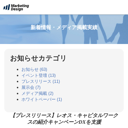
新着情報・メディア掲載実績
お知らせカテゴリ
お知らせ
(63)
イベント登壇
(13)
プレスリリース
(11)
展示会
(7)
メディア掲載
(2)
ホワイトペーパー
(1)
【プレスリリース】レオス・キャピタルワーク
スの紹介キャンペーンDXを支援