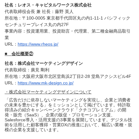
社名：レオス・キャピタルワークス株式会社
代表取締役会長 兼 社長：藤野 英人
所在地：〒100-0005 東京都千代田区丸の内1-11-1 パシフィック
センチュリープレイス丸の内27F
事業内容：投資運用業、投資助言・代理業、第二種金融商品取引
業
URL：
https://www.rheos.jp/
■ 会社概要②
社名：株式会社マーケティングデザイン
代表取締役：廣見 剛利
所在地：大阪府大阪市北区堂島浜2丁目2-28 堂島アクシスビル4F
URL：
https://www.mk-design.co.jp/
・株式会社マーケティングデザインについて
「広告だけに依存しないマーケティングを実現し、企業と消費者
の未来を豊かにする」をミッションとして掲げています。特許取
得済みの紹介キャンペーンクラウド「クチコプレミアム」の開
発・販売（SaaS）、企業の販促・プロモーション支援、
Salesforce導入・活用支援の3事業を展開しています。デジタル技
術を活用した顧客獲得・営業DXの推進において、幅広い業種・規
模の企業を支援しています。