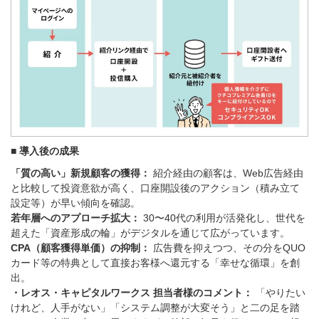
■ 導入後の成果
「質の高い」新規顧客の獲得：
紹介経由の顧客は、Web広告経由
と比較して投資意欲が高く、口座開設後のアクション（積み立て
設定等）が早い傾向を確認。
若年層へのアプローチ拡大：
30〜40代の利用が活発化し、世代を
超えた「資産形成の輪」がデジタルを通じて広がっています。
CPA（顧客獲得単価）の抑制：
広告費を抑えつつ、その分をQUO
カード等の特典として直接お客様へ還元する「幸せな循環」を創
出。
・レオス・キャピタルワークス 担当者様のコメント：
「やりたい
けれど、人手がない」「システム調整が大変そう」と二の足を踏