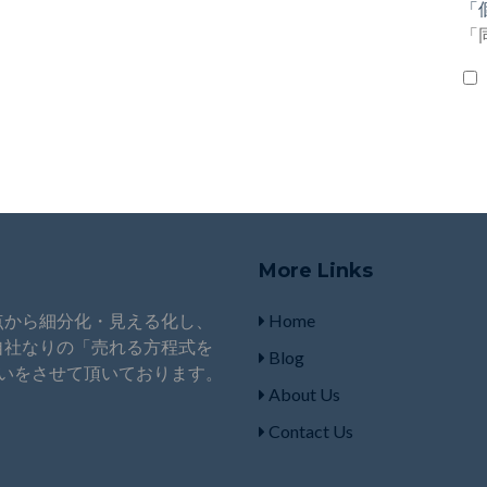
「
「
More Links
点から細分化・見える化し、
Home
自社なりの「売れる方程式を
Blog
いをさせて頂いております。
About Us
Contact Us