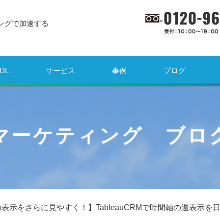
ングで加速する
DL
サービス
事例
ブログ
マーケティング ブロ
表示をさらに見やすく！】TableauCRMで時間軸の週表示を