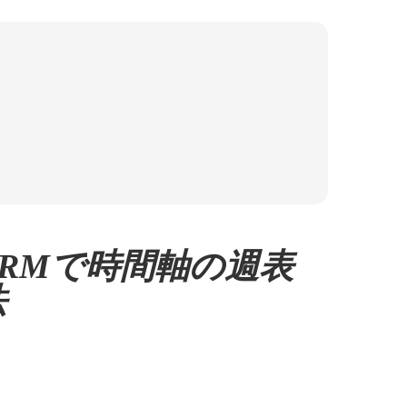
CRMで時間軸の週表
法