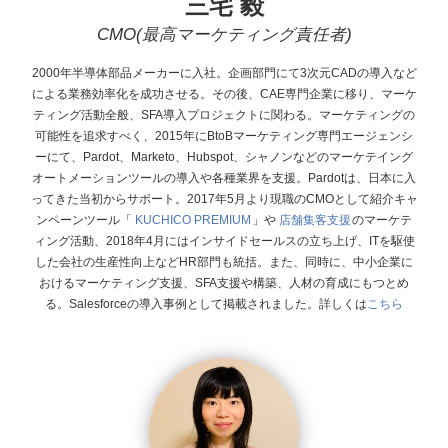
三宅 毅
CMO(最高マーケティング責任者)
2000年半導体部品メーカーに入社。企画部門にて3次元CADの導入など
による業務効率化を成功させる。その後、CAE専門企業に移り、マーケ
ティング活動全般、SFA導入プロジェクトに関わる。マーケティングの
可能性を追求すべく、2015年にBtoBマーケティング専門エージェンシ
ーにて、Pardot、Marketo、Hubspot、シャノンなどのマーケテイング
オートメーションツールの導入や各種業界を支援。Pardotは、日本に入
ってきた当初からサポート。 2017年5月より現職のCMOとして紹介キャ
ンペーンツール「
KUCHICO PREMIUM
」や
店舗集客支援
のマーケテ
ィング活動、2018年4月にはインサイドセールスの立ち上げ、ITを駆使
した会社の生産性向上などHR部門も統括。また、同時に、中小企業に
おけるマーケティング支援、SFA支援や構築、人材の育成にもつとめ
る。Salesforceの導入事例として掲載されました。詳しくは
こちら