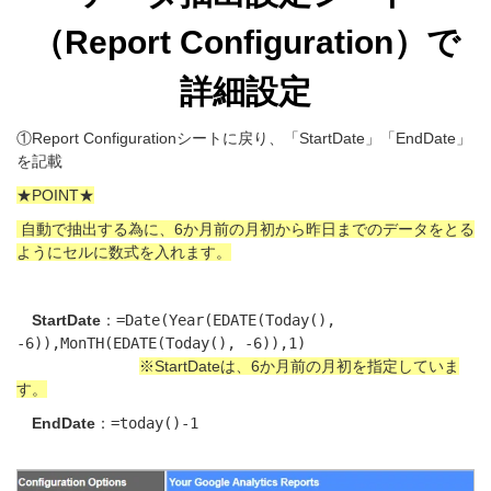
（Report Configuration）で
詳細設定
①Report Configurationシートに戻り、「StartDate」「EndDate」
を記載
★POINT★
自動で抽出する為に、6か月前の月初から昨日までのデータをとる
ようにセルに数式を入れます。
StartDate
：
=
Date
(
Year
(
EDATE
(
Today
(
)
,
-
6
)
)
,
MonTH
(
EDATE
(
Today
(
)
,
-
6
)
)
,
1
)
※StartDateは、6か月前の月初を指定していま
す。
EndDate
：
=
today
(
)
-
1