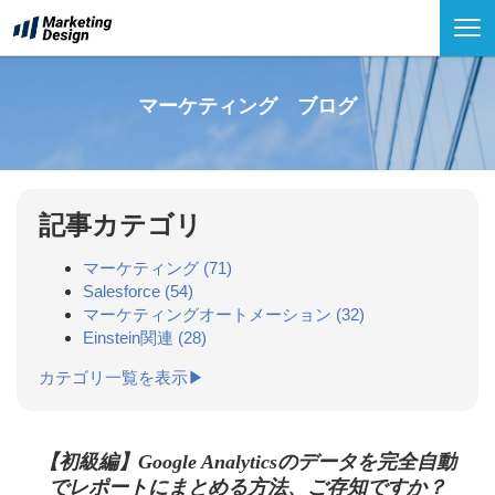
マーケティング ブログ
記事カテゴリ
マーケティング
(71)
Salesforce
(54)
マーケティングオートメーション
(32)
Einstein関連
(28)
カテゴリ一覧を表示▶
【初級編】Google Analyticsのデータを完全自動
でレポートにまとめる方法、ご存知ですか？