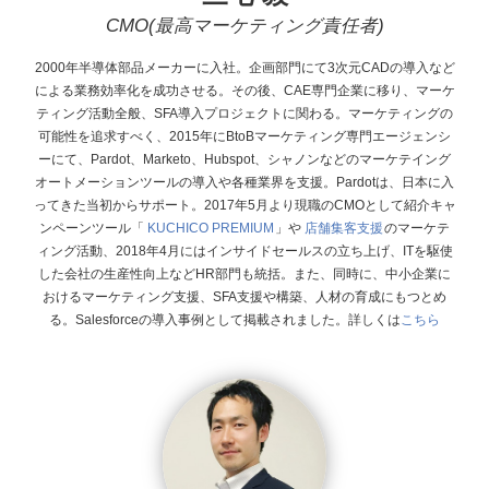
CMO(最高マーケティング責任者)
2000年半導体部品メーカーに入社。企画部門にて3次元CADの導入など
による業務効率化を成功させる。その後、CAE専門企業に移り、マーケ
ティング活動全般、SFA導入プロジェクトに関わる。マーケティングの
可能性を追求すべく、2015年にBtoBマーケティング専門エージェンシ
ーにて、Pardot、Marketo、Hubspot、シャノンなどのマーケテイング
オートメーションツールの導入や各種業界を支援。Pardotは、日本に入
ってきた当初からサポート。 2017年5月より現職のCMOとして紹介キャ
ンペーンツール「
KUCHICO PREMIUM
」や
店舗集客支援
のマーケテ
ィング活動、2018年4月にはインサイドセールスの立ち上げ、ITを駆使
した会社の生産性向上などHR部門も統括。また、同時に、中小企業に
おけるマーケティング支援、SFA支援や構築、人材の育成にもつとめ
る。Salesforceの導入事例として掲載されました。詳しくは
こちら