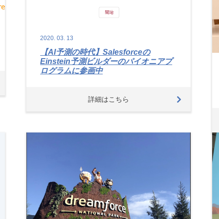
2020.
03.
13
【AI予測の時代】Salesforceの
Einstein予測ビルダーのパイオニアプ
ログラムに参画中
詳細はこちら