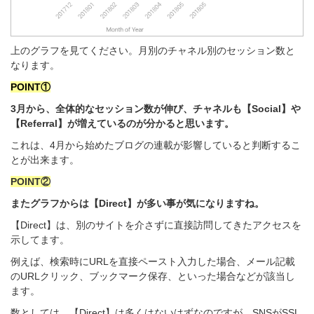
上のグラフを見てください。月別のチャネル別のセッション数と
なります。
POINT①
3月から、全体的なセッション数が伸び、チャネルも【Social】や
【Referral】が増えているのが分かると思います。
これは、4月から始めた
ブログの連載が影響していると判断するこ
とが出来ます。
POINT②
またグラフからは【Direct】が多い事が気になりますね。
【Direct】は、
別のサイトを介さずに直接訪問してきたアクセスを
示してます。
例えば、検索時にURLを直接ペースト入力した場合、メール記載
のURLクリック、
ブックマーク保存、といった
場合などが該当し
ます。
数としては、【Direct】は多くはないはずなのですが、SNSがSSL