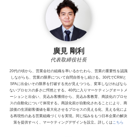
廣見 剛利
代表取締役社長
20代の頃から、営業会社の組織を率いるかたわら、営業の重要性を認識
しながらも、営業の限界について自問自答をし続ける。30代でCRMと
SFAに出会いその限界を打破する光が見えつつも、変革しなければなら
ないプロセスの多さに愕然とする。40代に入りマーケティングオートメ
ーションと出会い、見込み客獲得から、見込み客教育、商談化のプロセ
スの自動化について体現する。商談化前が自動化されることにより、商
談後の生涯顧客価値を最大化させるプロセスの見える化、見える化によ
る再現性のある営業組織づくりを実現。同じ悩みをもつ日本企業の解決
策を提供すべく、マーケティングデザインを設立。
詳しくは
こちら