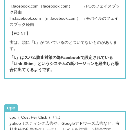
l.facebook.com（facebook.com） →PCのフェイスブッ
ク経由
lm.facebook.com （m.facebook.com） →モバイルのフェイ
スブック経由
【POINT】
実は、頭に「
l.」がついているのとついてないものがありま
す。
「l.」は
スパム防止対策の為Facebookで設定されている
「Link Shim」というシステムの新バージョンを経由した場
合に出てくるようです。
cpc
cpc（ Cost Per Click ）とは
yahooリスティング広告や、Googleアドワーズ広告など、
有
料出稿の広告をクリックし、サイトを訪問した場合です。