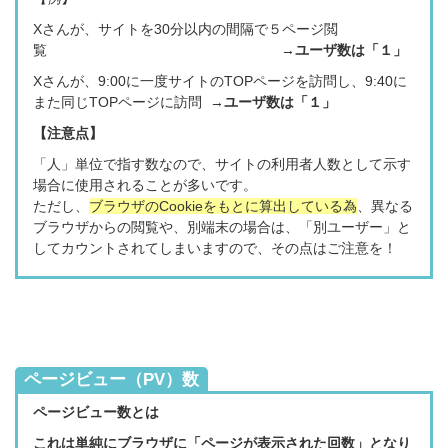
Xさんが、サイトを30分以内の間隔で５ページ閲
覧 →
ユーザ数は「１」
Xさんが、9:00
に一度サイトのTOPページを訪問し、9:40に
また同じ
TOPページ
に訪問
→
ユーザ数は「１」
【注意点
】
「人」単位で指す数なので、サイトの利用者人数として示す
場合に使用されることが多いです。
ただし、
ブラウザのCookieをもとに算出している為
、異なる
ブラウザからの閲覧や、別端末の場合は、
「別ユーザー」と
してカウントされてしまいますので、その点はご注意を！
ページビュー（PV）数
ページビュー数とは
これは単純にブラウザに「ページが表示された回数」となり