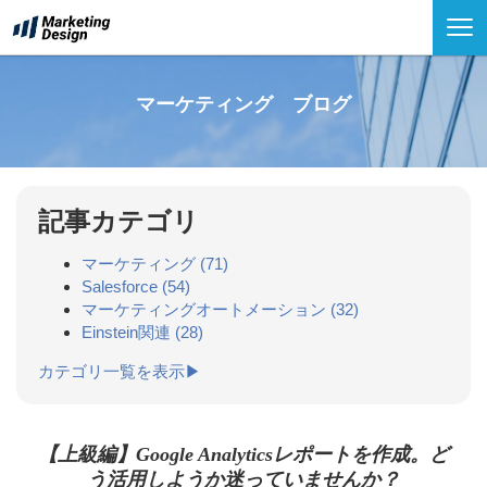
マーケティング ブログ
記事カテゴリ
マーケティング
(71)
Salesforce
(54)
マーケティングオートメーション
(32)
Einstein関連
(28)
カテゴリ一覧を表示▶
【上級編】Google Analyticsレポートを作成。ど
う活用しようか迷っていませんか？