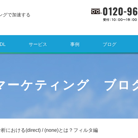
ングで加速する
DL
サービス
事例
ブログ
マーケティング ブロ
における(direct) / (none)とは？フィルタ編