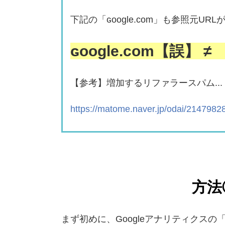
下記の「
ɢoogle.com」も参照元U
ɢoogle.com【誤】 ≠
【参考】増加するリファラースパム...
https://matome.naver.jp/odai/214798
方法
まず初めに、Googleアナリティクス