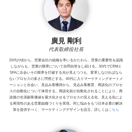
廣見 剛利
代表取締役社長
20代の頃から、営業会社の組織を率いるかたわら、営業の重要性を認識
しながらも、営業の限界について自問自答をし続ける。30代でCRMと
SFAに出会いその限界を打破する光が見えつつも、変革しなければなら
ないプロセスの多さに愕然とする。40代に入りマーケティングオートメ
ーションと出会い、見込み客獲得から、見込み客教育、商談化のプロセ
スの自動化について体現する。商談化前が自動化されることにより、商
談後の生涯顧客価値を最大化させるプロセスの見える化、見える化によ
る再現性のある営業組織づくりを実現。同じ悩みをもつ日本企業の解決
策を提供すべく、マーケティングデザインを設立。
詳しくは
こちら