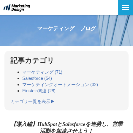
マーケティング ブログ
記事カテゴリ
マーケティング
(71)
Salesforce
(54)
マーケティングオートメーション
(32)
Einstein関連
(28)
カテゴリ一覧を表示▶
【導入編】HubSpotとSalesforceを連携し、営業
活動を加速させよう！