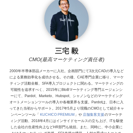
三宅 毅
CMO(最高マーケティング責任者)
2000年半導体部品メーカーに入社。企画部門にて3次元CADの導入など
による業務効率化を成功させる。その後、CAE専門企業に移り、マーケ
ティング活動全般、SFA導入プロジェクトに関わる。マーケティングの
可能性を追求すべく、2015年にBtoBマーケティング専門エージェンシ
ーにて、Pardot、Marketo、Hubspot、シャノンなどのマーケテイング
オートメーションツールの導入や各種業界を支援。Pardotは、日本に入
ってきた当初からサポート。 2017年5月より現職のCMOとして紹介キャ
ンペーンツール「
KUCHICO PREMIUM
」や
店舗集客支援
のマーケテ
ィング活動、2018年4月にはインサイドセールスの立ち上げ、ITを駆使
した会社の生産性向上などHR部門も統括。また、同時に、中小企業に