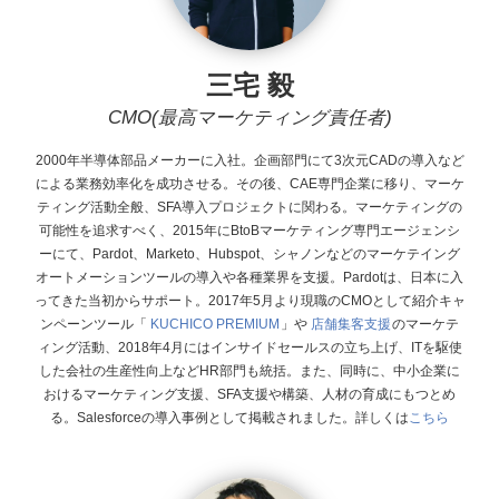
三宅 毅
CMO(最高マーケティング責任者)
2000年半導体部品メーカーに入社。企画部門にて3次元CADの導入など
による業務効率化を成功させる。その後、CAE専門企業に移り、マーケ
ティング活動全般、SFA導入プロジェクトに関わる。マーケティングの
可能性を追求すべく、2015年にBtoBマーケティング専門エージェンシ
ーにて、Pardot、Marketo、Hubspot、シャノンなどのマーケテイング
オートメーションツールの導入や各種業界を支援。Pardotは、日本に入
ってきた当初からサポート。 2017年5月より現職のCMOとして紹介キャ
ンペーンツール「
KUCHICO PREMIUM
」や
店舗集客支援
のマーケテ
ィング活動、2018年4月にはインサイドセールスの立ち上げ、ITを駆使
した会社の生産性向上などHR部門も統括。また、同時に、中小企業に
おけるマーケティング支援、SFA支援や構築、人材の育成にもつとめ
る。Salesforceの導入事例として掲載されました。詳しくは
こちら