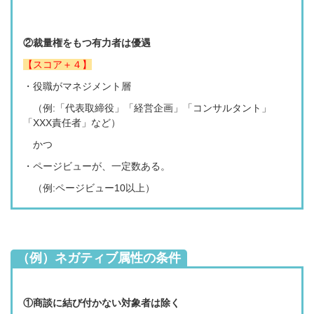
②裁量権をもつ有力者は優遇
【スコア＋４】
・役職がマネジメント層
（
例:
「代表取締役」「経営企画」「コンサルタント」
「XXX責任者」など）
かつ
・ページビューが、一定数ある。
（
例:ページビュー
10以上）
（例）ネガティブ属性の条件
①商談に結び付かない対象者は除く