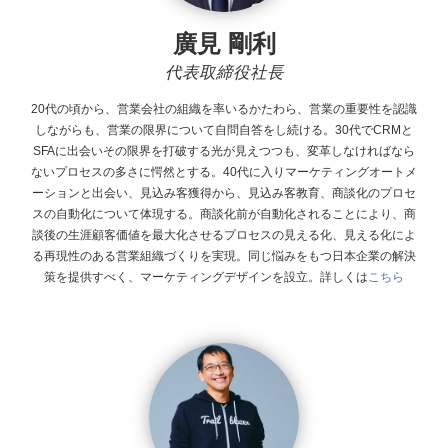
廣見 剛利
代表取締役社長
20代の頃から、営業会社の組織を率いるかたわら、営業の重要性を認識
しながらも、営業の限界について自問自答をし続ける。30代でCRMと
SFAに出会いその限界を打破する光が見えつつも、変革しなければなら
ないプロセスの多さに愕然とする。40代に入りマーケティングオートメ
ーションと出会い、見込み客獲得から、見込み客教育、商談化のプロセ
スの自動化について体現する。商談化前が自動化されることにより、商
談後の生涯顧客価値を最大化させるプロセスの見える化、見える化によ
る再現性のある営業組織づくりを実現。同じ悩みをもつ日本企業の解決
策を提供すべく、マーケティングデザインを設立。
詳しくは
こちら