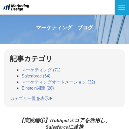
マーケティング ブログ
記事カテゴリ
マーケティング
(71)
Salesforce
(54)
マーケティングオートメーション
(32)
Einstein関連
(28)
カテゴリ一覧を表示▶
【実践編①】HubSpotスコアを活用し、
Salesforceに連携