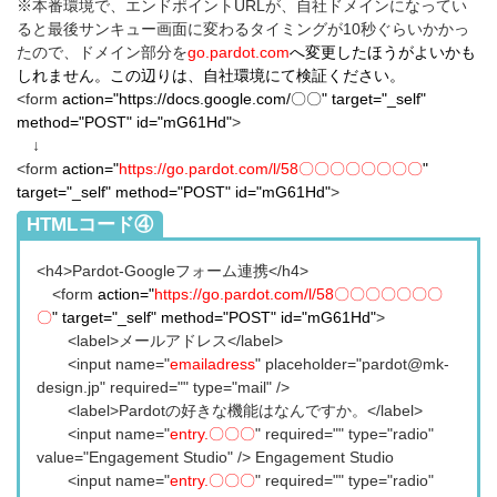
※本番環境で、エンドポイントURLが、自社ドメインになってい
ると最後サンキュー画面に変わるタイミングが10秒ぐらいかかっ
たので、ドメイン部分を
go.pardot.com
へ変更したほうがよいかも
しれません。この辺りは、自社環境にて検証ください。
<form
action="
https://docs.google.com/〇〇
" target="_self"
method="POST" id="mG61Hd"
>
↓
<form
action="
https://go.pardot.com/l/58〇〇〇〇〇〇〇〇
"
target="_self" method="POST" id="mG61Hd"
>
【Pardot】
HTMLコード④
<h4>Pardot-Googleフォーム連携</h4>
<form
action="
https://go.pardot.com/l/58〇〇〇〇〇〇〇
〇
" target="_self" method="POST" id="mG61Hd"
>
<label>メールアドレス</label>
<input name="
emailadress
" placeholder="pardot@mk-
design.jp" required="" type="mail" />
<label>Pardotの好きな機能はなんですか。</label>
<input name="
entry.〇〇〇
" required="" type="radio"
value="Engagement Studio" /> Engagement Studio
<input name="
entry.〇〇〇
" required="" type="radio"