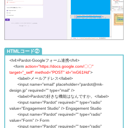
HTMLコード②
<h4>Pardot-Googleフォーム連携</h4>
<form
action="
https://docs.google.com/〇〇
"
target="_self" method="POST" id="mG61Hd"
>
<label>メールアドレス</label>
<input name="email" placeholder="pardot@mk-
design.jp" required="" type="mail" />
<label>Pardotの好きな機能はなんですか。</label>
<input name="Pardot" required="" type="radio"
value="Engagement Studio" /> Engagement Studio
<input name="Pardot" required="" type="radio"
value="Form" /> Form
<input name="Pardot" required="" type="radio"