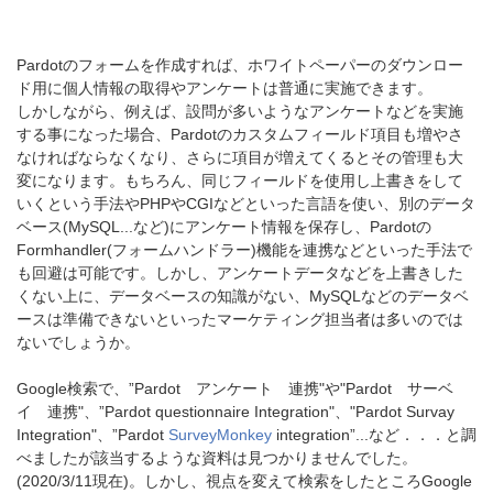
Pardotのフォームを作成すれば、ホワイトペーパーのダウンロー
ド用に個人情報の取得やアンケートは普通に実施できます。
しかしながら、例えば、設問が多いようなアンケートなどを実施
する事になった場合、Pardotのカスタムフィールド項目も増やさ
なければならなくなり、さらに項目が増えてくるとその管理も大
変になります。もちろん、同じフィールドを使用し上書きをして
いくという手法やPHPやCGIなどといった言語を使い、別のデータ
ベース(MySQL...など)にアンケート情報を保存し、Pardotの
Formhandler(フォームハンドラー)機能を連携などといった手法で
も回避は可能です。しかし、アンケートデータなどを上書きした
くない上に、データベースの知識がない、MySQLなどのデータベ
ースは準備できないといったマーケティング担当者は多いのでは
ないでしょうか。
Google検索で、”Pardot アンケート 連携"や"Pardot サーベ
イ 連携"、”Pardot
questionnaire
Integration"、"Pardot
Survay
Integration"、”Pardot
SurveyMonkey
integration”...など．．．と調
べましたが該当するような資料は見つかりませんでした。
(2020/3/11現在)。しかし、視点を変えて検索をしたところGoogle