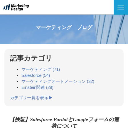
マーケティング ブログ
記事カテゴリ
マーケティング
(71)
Salesforce
(54)
マーケティングオートメーション
(32)
Einstein関連
(28)
カテゴリ一覧を表示▶
【検証】Salesforce PardotとGoogleフォームの連
携について