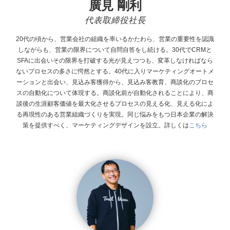
廣見 剛利
代表取締役社長
20代の頃から、営業会社の組織を率いるかたわら、営業の重要性を認識
しながらも、営業の限界について自問自答をし続ける。30代でCRMと
SFAに出会いその限界を打破する光が見えつつも、変革しなければなら
ないプロセスの多さに愕然とする。40代に入りマーケティングオートメ
ーションと出会い、見込み客獲得から、見込み客教育、商談化のプロセ
スの自動化について体現する。商談化前が自動化されることにより、商
談後の生涯顧客価値を最大化させるプロセスの見える化、見える化によ
る再現性のある営業組織づくりを実現。同じ悩みをもつ日本企業の解決
策を提供すべく、マーケティングデザインを設立。
詳しくは
こちら