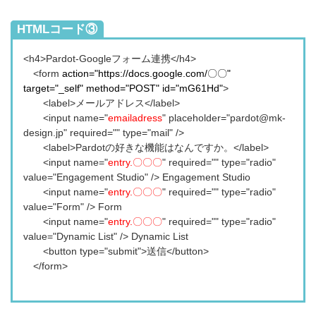
【Pardot】
HTMLコード③
<h4>Pardot-Googleフォーム連携</h4>
<form
action="
https://docs.google.com/〇〇
"
target="_self" method="POST" id="mG61Hd"
>
<label>メールアドレス</label>
<input name="
emailadress
" placeholder="pardot@mk-
design.jp" required="" type="mail" />
<label>Pardotの好きな機能はなんですか。</label>
<input name="
entry.〇〇〇
" required="" type="radio"
value="Engagement Studio" /> Engagement Studio
<input name="
entry.〇〇〇
" required="" type="radio"
value="Form" /> Form
<input name="
entry.〇〇〇
" required="" type="radio"
value="Dynamic List" /> Dynamic List
<button type="submit">送信</button>
</form>