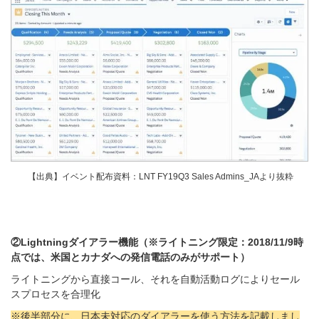
【出典】イベント配布資料：LNT FY19Q3 Sales Admins_JAより抜粋
②
Lightningダイアラー機能（※ライトニング限定：2018/11/9時
点では、米国とカナダへの発信電話のみがサポート）
ライトニングから直接コール
、
それを自動活動ログによりセール
スプロセスを合理化
※後半部分に、日本未対応のダイアラーを使う方法を記載しまし