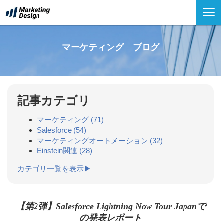
マーケティング ブログ
記事カテゴリ
マーケティング
(71)
Salesforce
(54)
マーケティングオートメーション
(32)
Einstein関連
(28)
カテゴリ一覧を表示▶
【第2弾】Salesforce Lightning Now Tour Japanで
の発表レポート