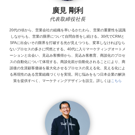
廣見 剛利
代表取締役社長
20代の頃から、営業会社の組織を率いるかたわら、営業の重要性を認識
しながらも、営業の限界について自問自答をし続ける。30代でCRMと
SFAに出会いその限界を打破する光が見えつつも、変革しなければなら
ないプロセスの多さに愕然とする。40代に入りマーケティングオートメ
ーションと出会い、見込み客獲得から、見込み客教育、商談化のプロセ
スの自動化について体現する。商談化前が自動化されることにより、商
談後の生涯顧客価値を最大化させるプロセスの見える化、見える化によ
る再現性のある営業組織づくりを実現。同じ悩みをもつ日本企業の解決
策を提供すべく、マーケティングデザインを設立。
詳しくは
こちら