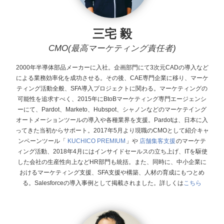
三宅 毅
CMO(最高マーケティング責任者)
2000年半導体部品メーカーに入社。企画部門にて3次元CADの導入など
による業務効率化を成功させる。その後、CAE専門企業に移り、マーケ
ティング活動全般、SFA導入プロジェクトに関わる。マーケティングの
可能性を追求すべく、2015年にBtoBマーケティング専門エージェンシ
ーにて、Pardot、Marketo、Hubspot、シャノンなどのマーケテイング
オートメーションツールの導入や各種業界を支援。Pardotは、日本に入
ってきた当初からサポート。 2017年5月より現職のCMOとして紹介キャ
ンペーンツール「
KUCHICO PREMIUM
」や
店舗集客支援
のマーケテ
ィング活動、2018年4月にはインサイドセールスの立ち上げ、ITを駆使
した会社の生産性向上などHR部門も統括。また、同時に、中小企業に
おけるマーケティング支援、SFA支援や構築、人材の育成にもつとめ
る。Salesforceの導入事例として掲載されました。詳しくは
こちら