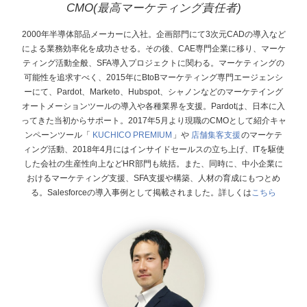
CMO(最高マーケティング責任者)
2000年半導体部品メーカーに入社。企画部門にて3次元CADの導入など
による業務効率化を成功させる。その後、CAE専門企業に移り、マーケ
ティング活動全般、SFA導入プロジェクトに関わる。マーケティングの
可能性を追求すべく、2015年にBtoBマーケティング専門エージェンシ
ーにて、Pardot、Marketo、Hubspot、シャノンなどのマーケテイング
オートメーションツールの導入や各種業界を支援。Pardotは、日本に入
ってきた当初からサポート。 2017年5月より現職のCMOとして紹介キャ
ンペーンツール「
KUCHICO PREMIUM
」や
店舗集客支援
のマーケテ
ィング活動、2018年4月にはインサイドセールスの立ち上げ、ITを駆使
した会社の生産性向上などHR部門も統括。また、同時に、中小企業に
おけるマーケティング支援、SFA支援や構築、人材の育成にもつとめ
る。Salesforceの導入事例として掲載されました。詳しくは
こちら