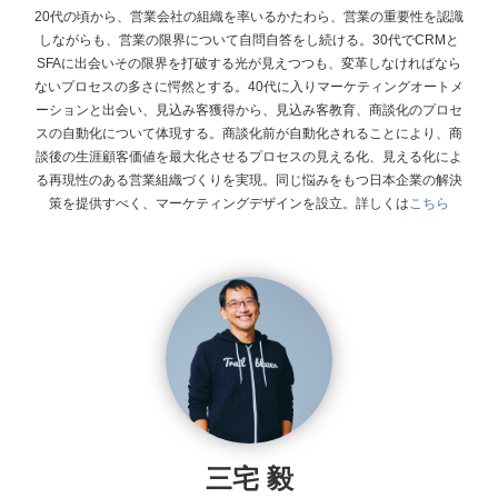
20代の頃から、営業会社の組織を率いるかたわら、営業の重要性を認識
しながらも、営業の限界について自問自答をし続ける。30代でCRMと
SFAに出会いその限界を打破する光が見えつつも、変革しなければなら
ないプロセスの多さに愕然とする。40代に入りマーケティングオートメ
ーションと出会い、見込み客獲得から、見込み客教育、商談化のプロセ
スの自動化について体現する。商談化前が自動化されることにより、商
談後の生涯顧客価値を最大化させるプロセスの見える化、見える化によ
る再現性のある営業組織づくりを実現。同じ悩みをもつ日本企業の解決
策を提供すべく、マーケティングデザインを設立。
詳しくは
こちら
三宅 毅