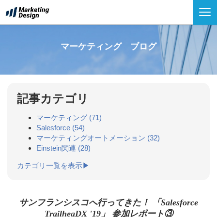
マーケティング ブログ
記事カテゴリ
マーケティング
(71)
Salesforce
(54)
マーケティングオートメーション
(32)
Einstein関連
(28)
カテゴリ一覧を表示▶
サンフランシスコへ行ってきた！ 「Salesforce
TrailheaDX '19」 参加レポート③