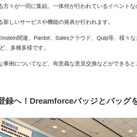
携わる方々が一同に集結。
一体何が行われているイベントな
提供する新しいサービスや機能の発表が行われます。
Einstein関連、Pardot、Salesクラウド、
Quip等、様
ど、多種多様です。
の先進的な事例についてなど、有意義な意見交換などができ
録へ！Dreamforceバッジとバッグ