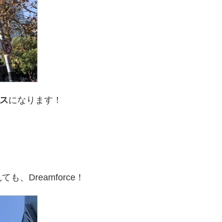
ス
になります！
。
、Dreamforce！