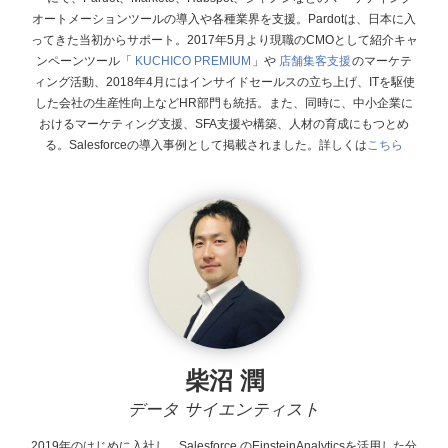
オートメーションツールの導入や各種業界を支援。Pardotは、日本に入
ってきた当初からサポート。 2017年5月より現職のCMOとして紹介キャ
ンペーンツール「
KUCHICO PREMIUM
」や
店舗集客支援
のマーケテ
ィング活動、2018年4月にはインサイドセールスの立ち上げ、ITを駆使
した会社の生産性向上などHR部門も統括。また、同時に、中小企業に
おけるマーケティング支援、SFA支援や構築、人材の育成にもつとめ
る。Salesforceの導入事例として掲載されました。詳しくは
こちら
柴沼 潤
データ サイエンティスト
2019年のはじめに入社し、Salesforce
のEinsteinAnalyticsを活用した分