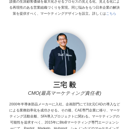
談後の生涯顧客価値を最大化させるプロセスの見える化、見える化によ
る再現性のある営業組織づくりを実現。同じ悩みをもつ日本企業の解決
策を提供すべく、マーケティングデザインを設立。
詳しくは
こちら
三宅 毅
CMO(最高マーケティング責任者)
2000年半導体部品メーカーに入社。企画部門にて3次元CADの導入など
による業務効率化を成功させる。その後、CAE専門企業に移り、マーケ
ティング活動全般、SFA導入プロジェクトに関わる。マーケティングの
可能性を追求すべく、2015年にBtoBマーケティング専門エージェンシ
ーにて、Pardot、Marketo、Hubspot、シャノンなどのマーケテイング