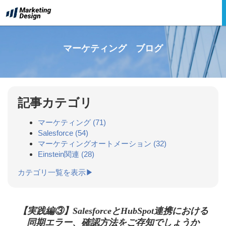
マーケティング ブログ
記事カテゴリ
マーケティング
(71)
Salesforce
(54)
マーケティングオートメーション
(32)
Einstein関連
(28)
カテゴリ一覧を表示▶
【実践編③】SalesforceとHubSpot連携における
同期エラー、確認方法をご存知でしょうか