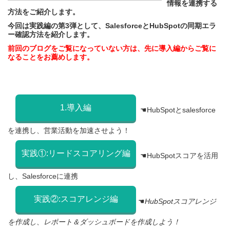
情報を連携する
方法をご紹介します。
今回は実践編の第3弾として、SalesforceとHubSpotの同期エラ
ー確認
方法を
紹介します。
前回のブログをご覧になっていない方は、先に導入編からご覧に
なることをお薦めします。
1.導入編
☚HubSpotとsalesforce
を連携し、営業活動を加速させよう！
実践①:リードスコアリング編
☚HubSpotスコアを活用
し、Salesforceに連携
実践②:スコアレンジ編
☚
HubSpotスコアレンジ
を作成し、レポート＆ダッシュボードを作成しよう！