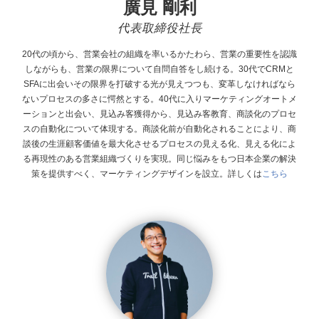
廣見 剛利
代表取締役社長
20代の頃から、営業会社の組織を率いるかたわら、営業の重要性を認識
しながらも、営業の限界について自問自答をし続ける。30代でCRMと
SFAに出会いその限界を打破する光が見えつつも、変革しなければなら
ないプロセスの多さに愕然とする。40代に入りマーケティングオートメ
ーションと出会い、見込み客獲得から、見込み客教育、商談化のプロセ
スの自動化について体現する。商談化前が自動化されることにより、商
談後の生涯顧客価値を最大化させるプロセスの見える化、見える化によ
る再現性のある営業組織づくりを実現。同じ悩みをもつ日本企業の解決
策を提供すべく、マーケティングデザインを設立。
詳しくは
こちら