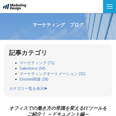
マーケティング ブログ
記事カテゴリ
マーケティング
(71)
Salesforce
(54)
マーケティングオートメーション
(32)
Einstein関連
(28)
カテゴリ一覧を表示▶
オフィスでの働き方の常識を変えるITツールを
ご紹介！ ～ドキュメント編～