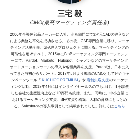
三宅 毅
CMO(最高マーケティング責任者)
2000年半導体部品メーカーに入社。企画部門にて3次元CADの導入など
による業務効率化を成功させる。その後、CAE専門企業に移り、マーケ
ティング活動全般、SFA導入プロジェクトに関わる。マーケティングの
可能性を追求すべく、2015年にBtoBマーケティング専門エージェンシ
ーにて、Pardot、Marketo、Hubspot、シャノンなどのマーケテイング
オートメーションツールの導入や各種業界を支援。Pardotは、日本に入
ってきた当初からサポート。 2017年5月より現職のCMOとして紹介キャ
ンペーンツール「
KUCHICO PREMIUM
」や
店舗集客支援
のマーケテ
ィング活動、2018年4月にはインサイドセールスの立ち上げ、ITを駆使
した会社の生産性向上などHR部門も統括。また、同時に、中小企業に
おけるマーケティング支援、SFA支援や構築、人材の育成にもつとめ
る。Salesforceの導入事例として掲載されました。詳しくは
こちら