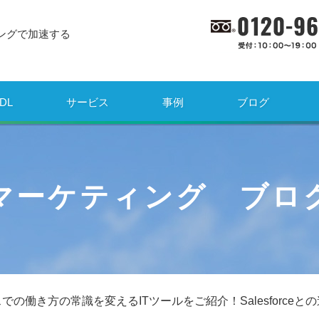
ングで加速する
DL
サービス
事例
ブログ
マーケティング ブロ
での働き方の常識を変えるITツールをご紹介！Salesforceと