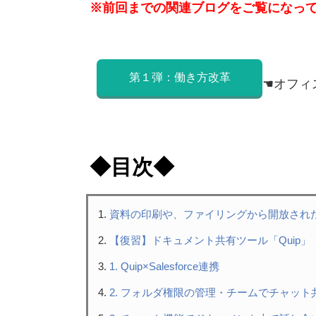
※前回までの関連ブログをご覧になっ
第１弾：働き方改革
☚オフィ
◆目次◆
資料の印刷や、ファイリングから開放され
【復習】ドキュメント共有ツール「Quip」
1. Quip×Salesforce連携
2. フォルダ権限の管理・チームでチャッ