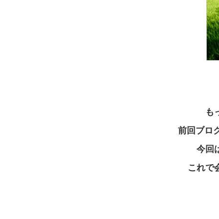
も
前回ブロ
今回は
これで