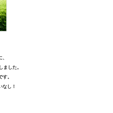
に、
介しました。
てです。
いなし！