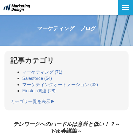
マーケティング ブログ
記事カテゴリ
マーケティング
(71)
Salesforce
(54)
マーケティングオートメーション
(32)
Einstein関連
(28)
カテゴリ一覧を表示▶
テレワークへのハードルは意外と低い！？～
Web会議編～