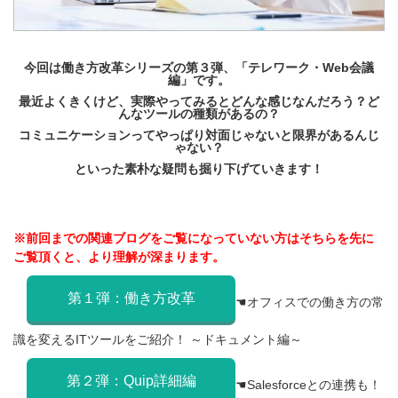
今回は働き方改革シリーズの第３弾、「テレワーク・Web会議
編」です。
最近よくきくけど、実際やってみるとどんな感じなんだろう？ど
んなツールの種類があるの？
コミュニケーションってやっぱり対面じゃないと限界があるんじ
ゃない？
といった素朴な疑問も掘り下げてい
きます！
※前回までの関連ブログをご覧になっていない方はそちらを先に
ご覧頂くと、
より理解が深まります。
第１弾：働き方改革
☚オフィスでの働き方の常
識を変えるITツールをご紹介！ ～ドキュメント編～
第２弾：Quip詳細編
☚
Salesforceとの連携も！