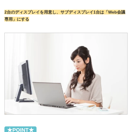
2台のディスプレイを用意し、サブディスプレイ1台は「Web会議
専用」にする
★POINT★