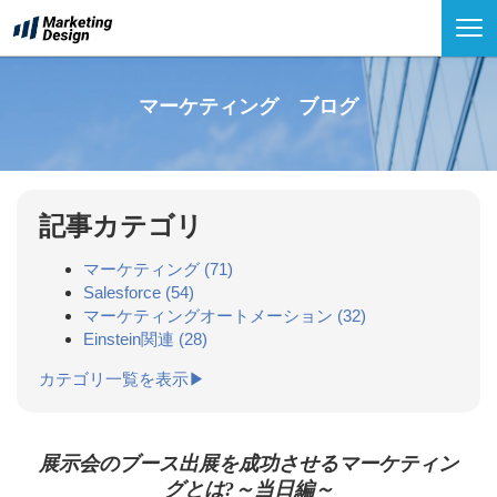
マーケティング ブログ
記事カテゴリ
マーケティング
(71)
Salesforce
(54)
マーケティングオートメーション
(32)
Einstein関連
(28)
カテゴリ一覧を表示▶
展示会のブース出展を成功させるマーケティン
グとは?～当日編～