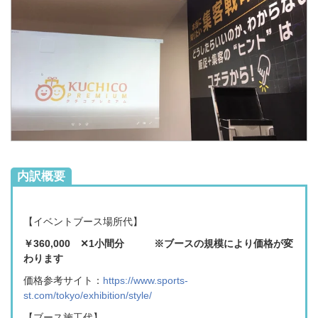
内訳概要
【イベントブース場所代】
￥360,000 ✕1
小
間分 ※ブースの規模により価格が変
わります
価格参考サイト：
https://www.sports-
st.com/tokyo/exhibition/style/
【ブース施工代】